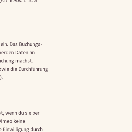
t. 6 Abs. 1 lit. a
 ein. Das Buchungs-
 werden Daten an
Buchung machst.
sowie die Durchführung
).
st, wenn du sie per
 Vimeo keine
e Einwilligung durch