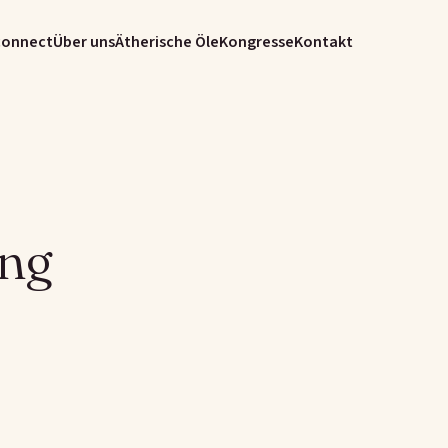
connect
Über uns
Ätherische Öle
Kongresse
Kontakt
ung